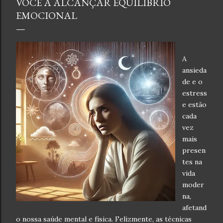
VOCÊ A ALCANÇAR EQUILÍBRIO
EMOCIONAL
A
ansieda
de e o
estress
e estão
cada
vez
mais
presen
tes na
vida
moder
na,
afetand
o nossa saúde mental e física. Felizmente, as técnicas