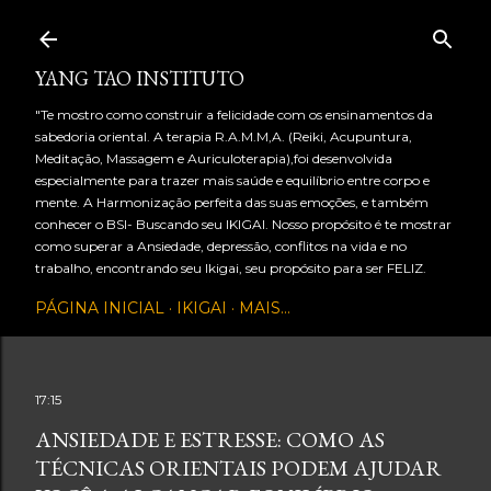
Pular para o conteúdo principal
YANG TAO INSTITUTO
"Te mostro como construir a felicidade com os ensinamentos da
sabedoria oriental. A terapia R.A.M.M,A. (Reiki, Acupuntura,
Meditação, Massagem e Auriculoterapia),foi desenvolvida
especialmente para trazer mais saúde e equilíbrio entre corpo e
mente. A Harmonização perfeita das suas emoções, e também
conhecer o BSI- Buscando seu IKIGAI. Nosso propósito é te mostrar
como superar a Ansiedade, depressão, conflitos na vida e no
trabalho, encontrando seu Ikigai, seu propósito para ser FELIZ.
PÁGINA INICIAL
IKIGAI
MAIS…
17:15
ANSIEDADE E ESTRESSE: COMO AS
TÉCNICAS ORIENTAIS PODEM AJUDAR